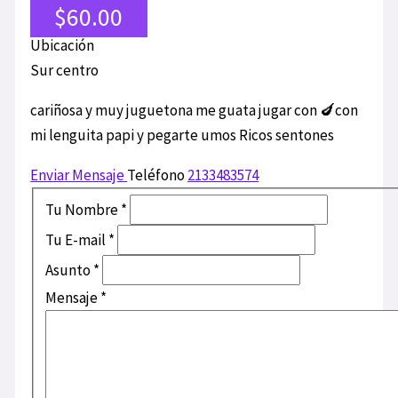
$60.00
Ubicación
Sur centro
cariñosa y muy juguetona me guata jugar con 🍆con
mi lenguita papi y pegarte umos Ricos sentones
Enviar Mensaje
Teléfono
2133483574
Tu Nombre
*
Tu E-mail
*
Asunto
*
Mensaje
*