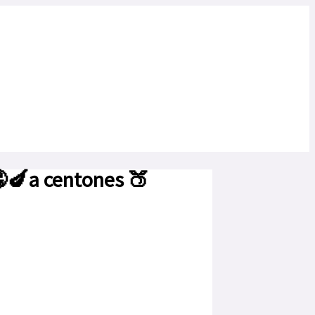
🤤🍆a centones 🍑