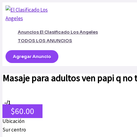
Ir
al
contenido
Anuncios El Clasificado Los Angeles
TODOS LOS ANUNCIOS
Agregar Anuncio
Masaje para adultos ven papi q no 
-
/1
$60.00
Ubicación
Sur centro