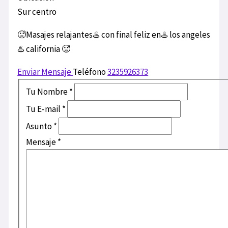
Sur centro
🥵Masajes relajantes♨️ con final feliz en♨️ los angeles
♨️ california 🥵
Enviar Mensaje
Teléfono
3235926373
Tu Nombre
*
Tu E-mail
*
Asunto
*
Mensaje
*