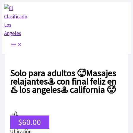
Ir
al
contenido
Solo para adultos 🥵Masajes
relajantes♨️ con final feliz en
♨️ los angeles♨️ california 🥵
-
/1
$60.00
Ubicación